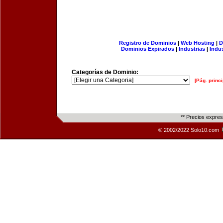
Registro de Dominios
|
Web Hosting
|
D
Dominios Expirados
|
Industrias
|
Indu
Categorías de Dominio:
[Pág. princi
** Precios expre
© 2002/2022 Solo10.com