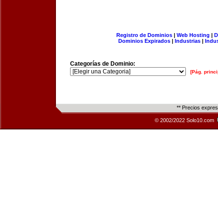
Registro de Dominios
|
Web Hosting
|
D
Dominios Expirados
|
Industrias
|
Indu
Categorías de Dominio:
[Pág. princi
** Precios expre
© 2002/2022 Solo10.com