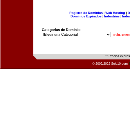
Registro de Dominios
|
Web Hosting
|
D
Dominios Expirados
|
Industrias
|
Indu
Categorías de Dominio:
[Pág. princi
** Precios expre
© 2002/2022 Solo10.com