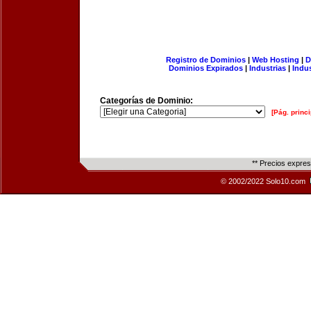
Registro de Dominios
|
Web Hosting
|
D
Dominios Expirados
|
Industrias
|
Indu
Categorías de Dominio:
[Pág. princi
** Precios expre
© 2002/2022 Solo10.com