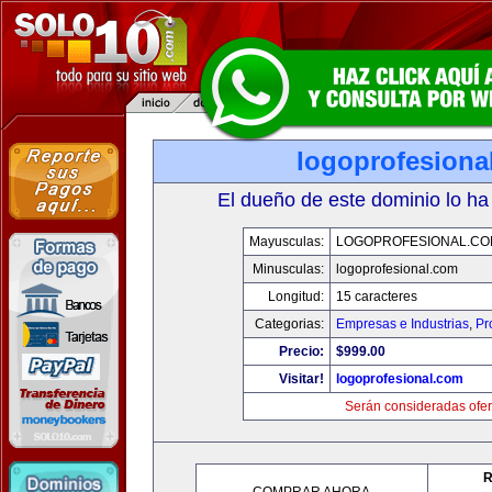
logoprofesiona
El dueño de este dominio lo ha
Mayusculas:
LOGOPROFESIONAL.CO
Minusculas:
logoprofesional.com
Longitud:
15 caracteres
Categorias:
Empresas e Industrias
,
Pr
Precio:
$999.00
Visitar!
logoprofesional.com
Serán consideradas ofer
R