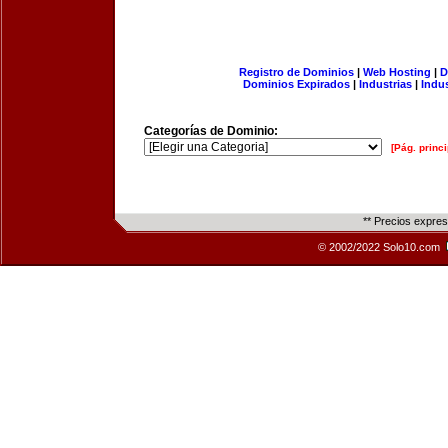
Registro de Dominios
|
Web Hosting
|
D
Dominios Expirados
|
Industrias
|
Indu
Categorías de Dominio:
[Pág. princi
** Precios expre
© 2002/2022 Solo10.com