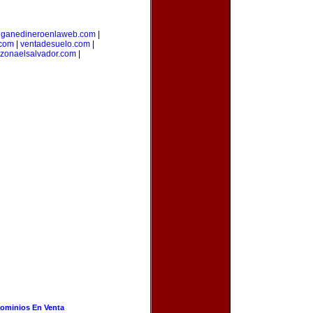
|
ganedineroenlaweb.com
|
.com
|
ventadesuelo.com
|
zonaelsalvador.com
|
ominios En Venta