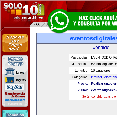
eventosdigital
Vendido!
Mayusculas:
EVENTOSDIGITA
Minusculas:
eventosdigitales.
Longitud:
16 caracteres
Categorias:
Internet
,
Miscelane
Precio:
Realizar una ofer
Visitar!
eventosdigitales
Serán consideradas ofer