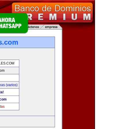
es.com
LES.COM
com
as (varios)
ta!
.com
tas