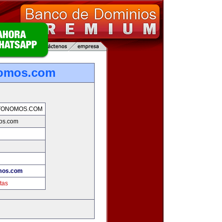
nomos.com
TONOMOS.COM
os.com
mos.com
tas