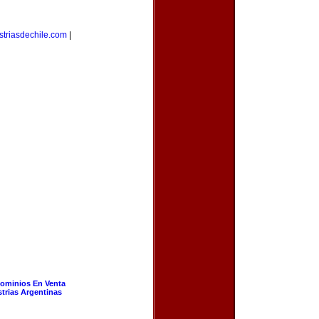
striasdechile.com
|
ominios En Venta
strias Argentinas