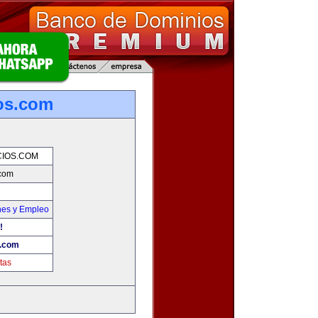
os.com
IOS.COM
com
nes y Empleo
!
.com
tas