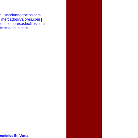
m
|
seccionnegocios.com
|
|
mercadosyvalores.com
|
.com
|
empresastextiles.com
|
adosmedellin.com
|
ominios En Venta