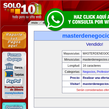
masterdenegoci
Vendido!
Mayusculas:
MASTERDENEGOC
Minusculas:
masterdenegocios.
Longitud:
16 caracteres
Categorias:
Negocios
,
Profesio
Precio:
Realizar una oferta
Visitar!
masterdenegocios
Serán consideradas ofer