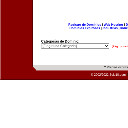
Registro de Dominios
|
Web Hosting
|
D
Dominios Expirados
|
Industrias
|
Indu
Categorías de Dominio:
[Pág. princi
** Precios expre
© 2002/2022 Solo10.com