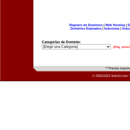
Registro de Dominios
|
Web Hosting
|
D
Dominios Expirados
|
Industrias
|
Indu
Categorías de Dominio:
[Pág. princi
** Precios expre
© 2002/2022 Solo10.com