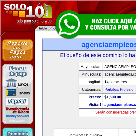
agenciaempleo
El dueño de este dominio lo ha
Mayusculas:
AGENCIAEMPLEO
Minusculas:
agenciaempleos.c
Longitud:
14 caracteres
Categorias:
Portales
,
Profesio
Precio:
$1,500.00
Visitar!
agenciaempleos.
Serán consideradas ofer
R