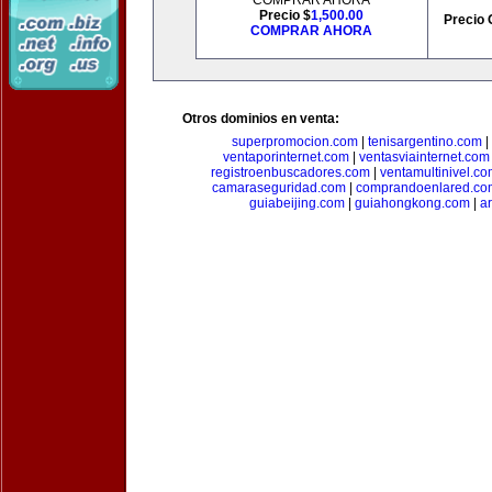
COMPRAR AHORA
Precio $
1,500.00
Precio 
COMPRAR AHORA
Otros dominios en venta:
superpromocion.com
|
tenisargentino.com
|
ventaporinternet.com
|
ventasviainternet.com
registroenbuscadores.com
|
ventamultinivel.c
camaraseguridad.com
|
comprandoenlared.co
guiabeijing.com
|
guiahongkong.com
|
a