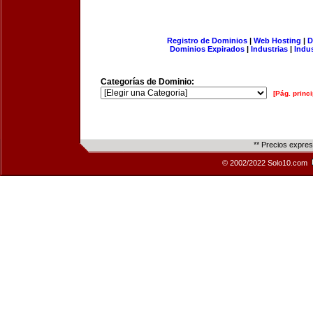
Registro de Dominios
|
Web Hosting
|
D
Dominios Expirados
|
Industrias
|
Indu
Categorías de Dominio:
[Pág. princi
** Precios expre
© 2002/2022 Solo10.com