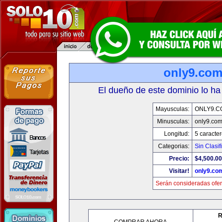
only9.co
El dueño de este dominio lo ha
Mayusculas:
ONLY9.C
Minusculas:
only9.co
Longitud:
5 caracte
Categorias:
Sin Clasif
Precio:
$4,500.00
Visitar!
only9.co
Serán consideradas ofer
R