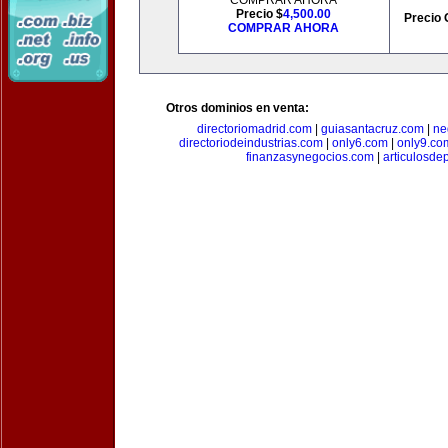
COMPRAR AHORA
Precio $
4,500.00
Precio 
COMPRAR AHORA
Otros dominios en venta:
directoriomadrid.com
|
guiasantacruz.com
|
ne
directoriodeindustrias.com
|
only6.com
|
only9.co
finanzasynegocios.com
|
articulosde