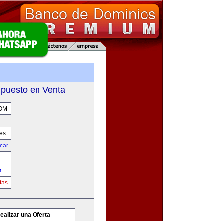
m
 puesto en Venta
OM
m
res
icar
m
tas
ealizar una Oferta