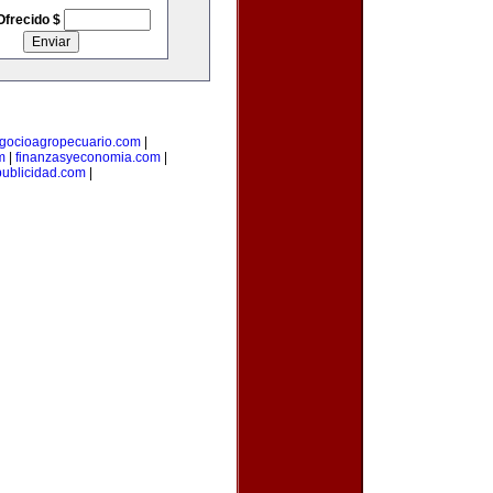
Ofrecido $
gocioagropecuario.com
|
m
|
finanzasyeconomia.com
|
publicidad.com
|