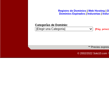
Registro de Dominios
|
Web Hosting
|
D
Dominios Expirados
|
Industrias
|
Indu
Categorías de Dominio:
[Pág. princi
** Precios expre
© 2002/2022 Solo10.com