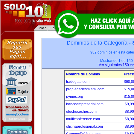
Dominios de la Categoría -
982 dominios en esta categ
Mostrando 1 de 150
Ver siguientes 150 >>
Nombre de Dominio
Preci
tradegate.com
$60,0
propiedadesmiami.com
$15,0
pymes.org
$15,0
bancoempresarial.com
$9,9
electrocoches.com
$8,9
multiconference.com
$8,9
oficinaprofesional.com
$8,9